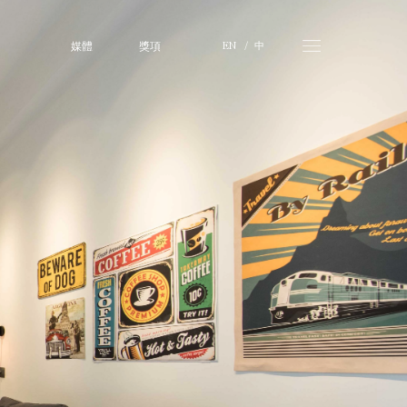
媒體
獎項
中
EN 
  /   