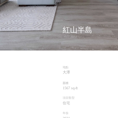
紅山半島
地點
大潭
面積
1567 sq-ft
項目類型
住宅
年份