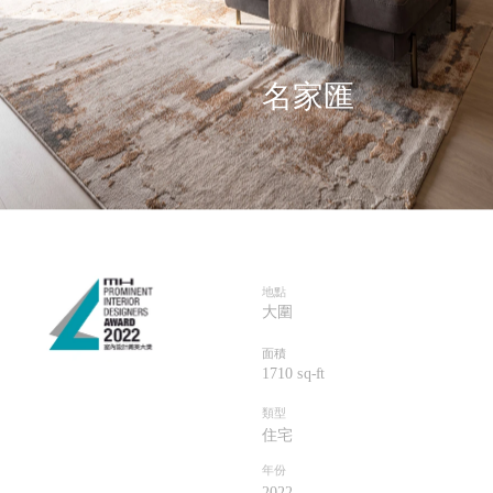
名家匯
地點
大圍
面積
1710 sq-f
t
類型
住宅
年份
202
2