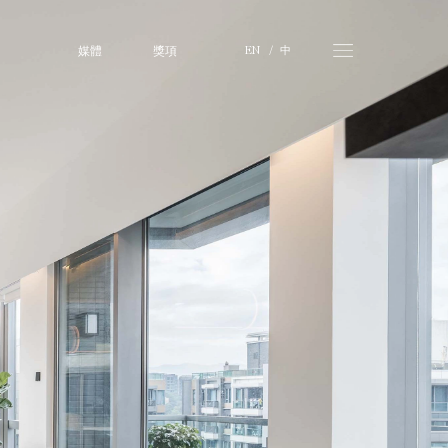
媒體
獎項
中
EN 
  /   