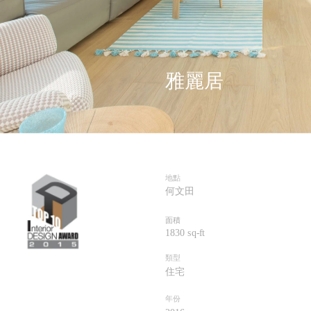
雅麗居
地點
何文田
面積
1830 sq-ft
類型
住宅
年份