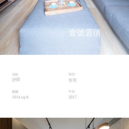
壹號雲頂
地點
類型
沙田
住宅
年份
面積
1014 sq
-ft
201
7