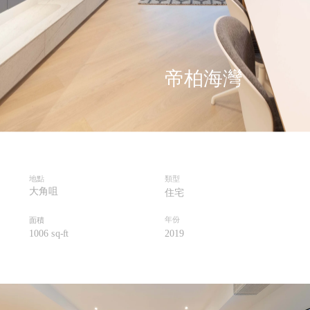
帝柏海灣
地點
類型
大角咀
住宅
年份
面積
1006 sq-ft
2019